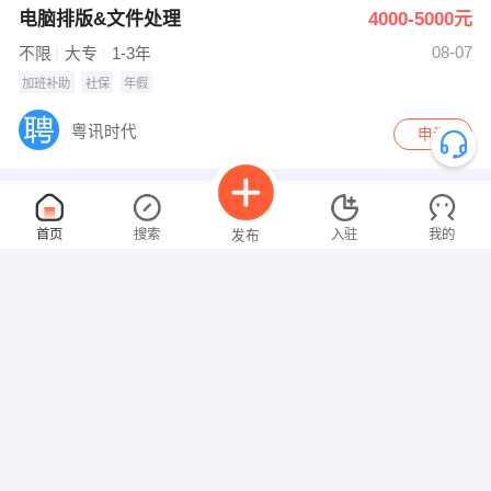
电脑排版&文件处理
4000-5000元
08-07
不限
大专
1-3年
加班补助
社保
年假
粤讯时代
申请
电话跟单客服
3000-4000元
首页
搜索
入驻
我的
发布
08-07
不限
不限
1-3年
加班补助
社保
年假
粤讯时代
申请
招聘信息
求职简历
洗车，汽车美容工
2000-3000元
08-06
性别不限
不限
经验不限
包吃
其他补贴