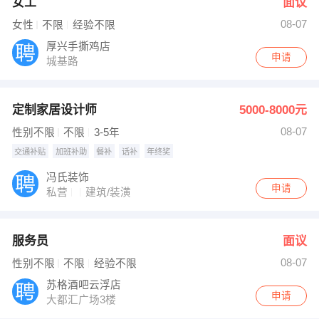
女工
面议
08-07
女性
不限
经验不限
厚兴手撕鸡店
申请
城基路
定制家居设计师
5000-8000元
08-07
性别不限
不限
3-5年
交通补贴
加班补助
餐补
话补
年终奖
冯氏装饰
申请
私营
建筑/装潢
服务员
面议
08-07
性别不限
不限
经验不限
苏格酒吧云浮店
申请
大都汇广场3楼