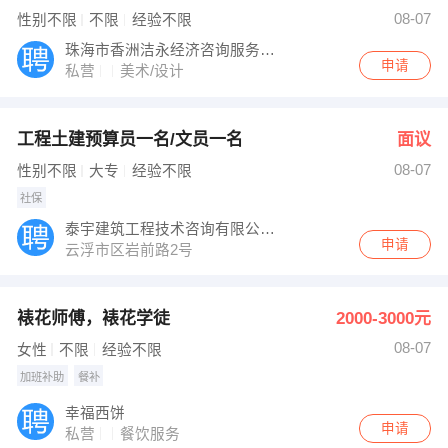
【云浮市金管家环保科技有限公司】 强势入驻
08-07
性别不限
不限
经验不限
珠海市香洲洁永经济咨询服务中心
申请
私营
美术/设计
工程土建预算员一名/文员一名
面议
08-07
性别不限
大专
经验不限
社保
泰宇建筑工程技术咨询有限公司云浮分公司
申请
云浮市区岩前路2号
裱花师傅，裱花学徒
2000-3000元
08-07
女性
不限
经验不限
加班补助
餐补
幸福西饼
申请
私营
餐饮服务