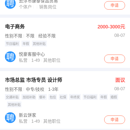
云浮市康泰食品贸易
申请
个体户
销售岗位
电子商务
2000-3000元
08-07
性别不限
不限
经验不限
节日福利
年假
其他补贴
悦豪客服中心
申请
私营
1-49
其他职位
市场总监 市场专员 设计师
面议
08-07
性别不限
中专/技校
1-3年
交通补贴
加班补助
餐补
包住
社保
年终奖
节日福利
年假
婚假
其他补贴
新云饼家
申请
私营
1-49
其他职位