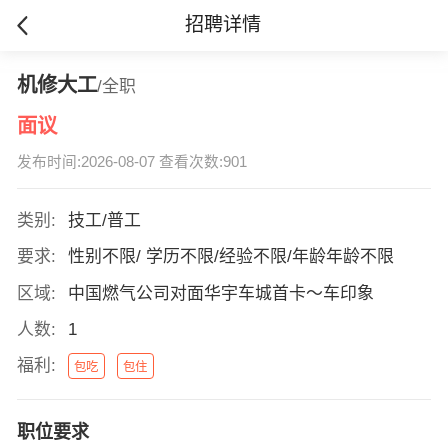
招聘详情
机修大工
/全职
面议
发布时间:2026-08-07 查看次数:901
类别:
技工/普工
要求:
性别不限/ 学历不限/经验不限/年龄年龄不限
区域:
中国燃气公司对面华宇车城首卡～车印象
人数:
1
福利:
包吃
包住
职位要求