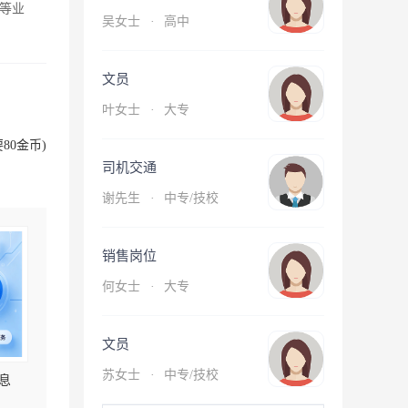
等业
吴女士
·
高中
文员
叶女士
·
大专
80金币)
司机交通
谢先生
·
中专/技校
销售岗位
何女士
·
大专
文员
苏女士
·
中专/技校
息