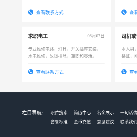
勿扰
查看联系方式
查
求职电工
08月07日
司机或
专业维修电路，灯具，开关插座安装，
本人男，
水电维修，故障排除，兼职和零活。
格证，
实，需
查看联系方式
查
栏目导航:
职位搜索
简历中心
名企展示
一句话
套餐标准
金币充值
意见建议
联系我