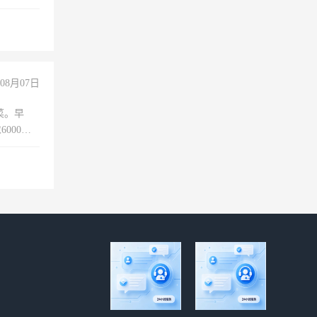
08月07日
菜。早
000以