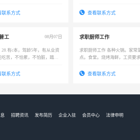
看联系方式
查看联系方式
普工
08月07日
求职厨师工作
28.有c本，驾龄5年，有从业资
求职厨师工作 各种火锅。家常
能吃苦，不怕累，不怕脏，踏
点。食堂。烧烤海鲜，工资要求6
求稳定工作一份，保险不干
上
看联系方式
查看联系方式
信息
招聘资讯
发布简历
企业入驻
会员中心
法律申明
们