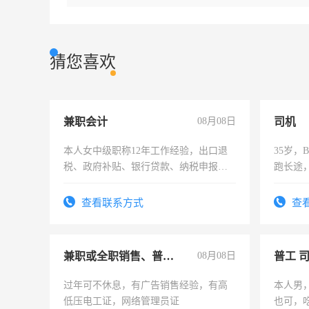
猜您喜欢
兼职会计
08月08日
司机
本人女中级职称12年工作经验，出口退
35岁
税、政府补贴、银行贷款、纳税申报、
跑长途
为各类公司策划，设建新账，理乱账业
六，渣
务，财务咨询等业务。欲求兼职会计工
查看联系方式
查
作
兼职或全职销售、普工、维修
08月08日
普工 
过年可不休息，有广告销售经验，有高
本人男
低压电工证，网络管理员证
也可，