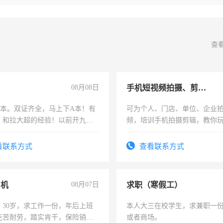
查
08月08日
手机短视频拍摄、剪辑、抖音快手
，B本。双证齐全，马上下A本！有
可为个人、门店、单位、企业
，和拉大超的经验！以前开九米
频，培训手机拍摄剪辑，教你
土车
可为个人、门店、单位、企业
频，培训手机拍摄剪辑，教你
看联系方式
查看联系方式
音！你也可以成为拍摄达人！
成为拍摄达人！
司机
08月07日
求职（寒假工）
，30岁，求工作一份，年后上班
本人大三在校学生，求兼职一
吃苦耐劳，踏实肯干，保险销售
或者商场。