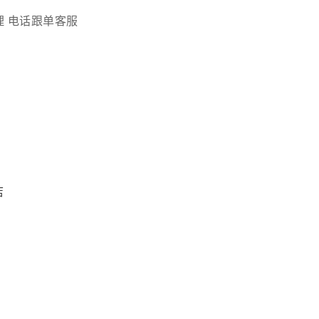
理
电话跟单客服
店