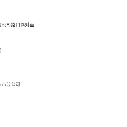
气公司路口斜对面
场
头市分公司